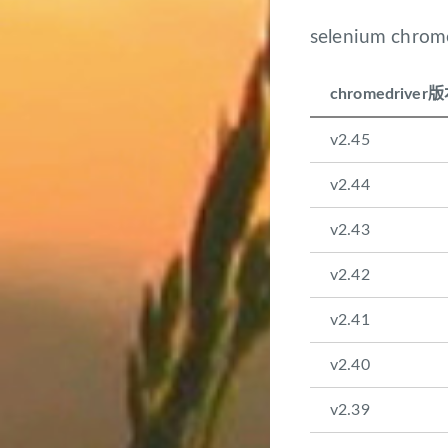
selenium chr
chromedriver
v2.45
v2.44
v2.43
v2.42
v2.41
v2.40
v2.39