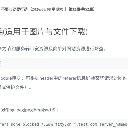
，不要心动要行动
〔2026/08/08 星期六 ｜ 第32周/共52周〕
盗链(适用于图片与文件下载)
多为节约服务器带宽资源及简单对网站资源进行防盗。
链
ferer_module模块：可根据header中的referer信息屏蔽某些
盗链或保护文件）。
.(gif|jpg|jpeg|png|bmp|swf)$ {