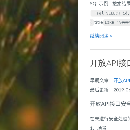
SQL示例 - 搜索
``sql SELECT id
title
(
LIKE '%未来
继续阅读 »
开放API
早期文章：
开放A
最后更新：2019-06-
开放API接口
在未进行安全处理
1、
场景一