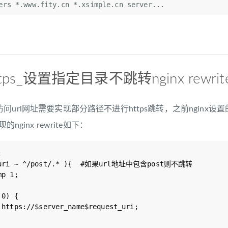
ttps_设置指定目录不跳转nginx rewrit
url网址需要实现部分路径不进行https跳转，之前nginx设置的是
的nginx rewrite如下：


t_uri ~ ^/post/.* ){  #如果url地址中包含post则不跳转

0) {
