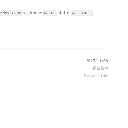
xa_house
status
ndex FROM
WHERE
= 1 AND (
2017/11/08
系统架构
No Comments