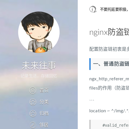
不要托延要积极
nginx防
配置防盗链初衷是
未来往事
一、普通防盗
记录生活，存储回忆
ngx_http_re
files的作用（防
首页
```
分类
location ~ ^/img/.*
归档
邻居
    #valid_referers none blocked *.www.fity.cn *.test.com server_names ~\.google\. ~\.baidu\.;
