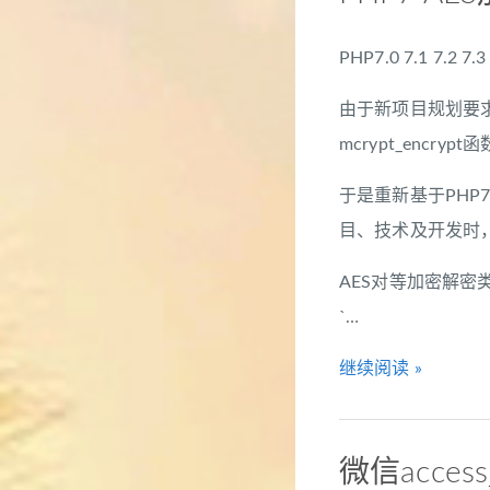
PHP7.0 7.1 7.2
由于新项目规划要求
mcrypt_encry
于是重新基于PHP
目、技术及开发时
AES对等加密解密类
`…
继续阅读 »
微信acce