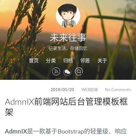
未来往事
记录生活，存储回忆
首页
分类
归档
邻居
关于
2018/05/20
WEB前端
No Comments
AdmnIX前端网站后台管理模板框
架
AdmnIX
是一款基于Bootstrap的轻量级、响应