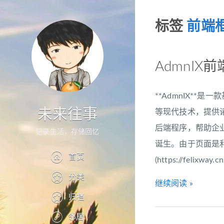
标签
前端
AdmnI
**AdmnIX**
未来往事
等现代技术，提供
后端程序，帮助企
记录生活，存储回忆
诞生。由于页面是利
首页
(https://felixway.
分类
继续阅读 »
归档
邻居