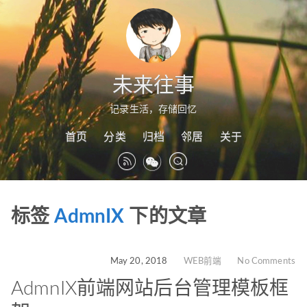
未来往事
记录生活，存储回忆
首页
分类
归档
邻居
关于
标签
AdmnIX
下的文章
May 20, 2018
WEB前端
No Comments
AdmnIX前端网站后台管理模板框