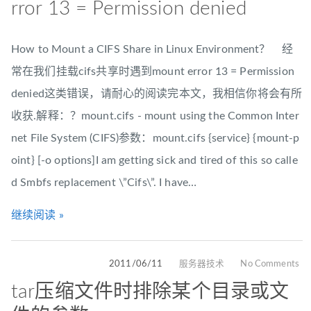
rror 13 = Permission denied
How to Mount a CIFS Share in Linux Environment？ 经
常在我们挂载cifs共享时遇到mount error 13 = Permission
denied这类错误，请耐心的阅读完本文，我相信你将会有所
收获.解释：？mount.cifs - mount using the Common Inter
net File System (CIFS)参数：mount.cifs {service} {mount-p
oint} [-o options]I am getting sick and tired of this so calle
d Smbfs replacement \”Cifs\”. I have…
继续阅读 »
2011/06/11
服务器技术
No Comments
tar压缩文件时排除某个目录或文