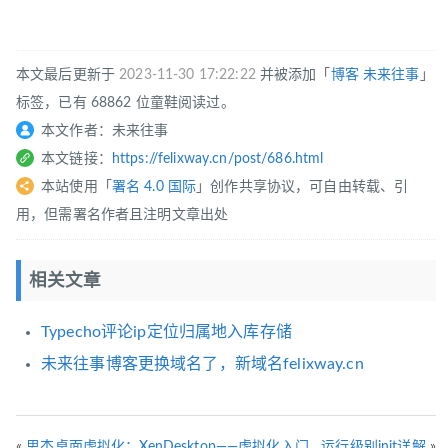
本文最后更新于
2023-11-30 17:22:22
并被添加「
博客
未来往事
」
标签，已有 68862 位童鞋阅读过。
本文作者：未来往事
本文链接：
https://felixway.cn/post/686.html
本站使用「
署名 4.0 国际
」创作共享协议，可自由转载、引
用，但需署名作者且注明文章出处
相关文章
Typecho评论ip定位归属地入库存储
未来往事博客更换域名了，新域名felixway.cn
«
思杰桌面虚拟化：XenDesktop——虚拟化入门
运行级别init详解
»