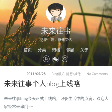
未来往事
记录生活，存储回忆
首页
分类
归档
邻居
关于
2011/05/28
Blog相关
,
随想/其他
No Comments
未来往事个人blog上线咯
未来往事blog今天正式上线咯，记录生活中的点滴，欢迎大
家经常来串门~~