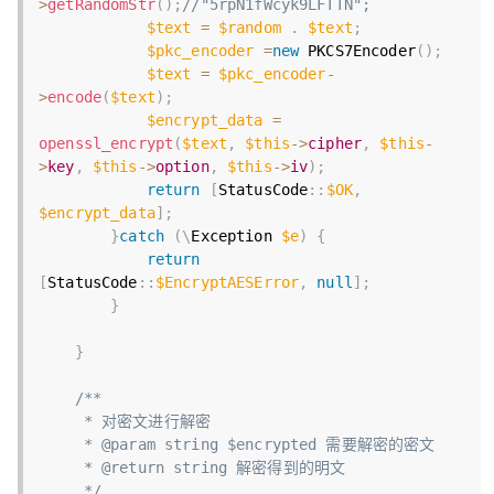
>
getRandomStr
(
)
;
//"5rpN1fWcyk9LFTTN";
$text
=
$random
.
$text
;
$pkc_encoder
=
new
PKCS7Encoder
(
)
;
$text
=
$pkc_encoder
-
>
encode
(
$text
)
;
$encrypt_data
=
openssl_encrypt
(
$text
,
$this
-
>
cipher
,
$this
-
>
key
,
$this
-
>
option
,
$this
-
>
iv
)
;
return
[
StatusCode
:
:
$OK
,
$encrypt_data
]
;
}
catch
(
\
Exception
$e
)
{
return
[
StatusCode
:
:
$EncryptAESError
,
null
]
;
}
}
/**

     * 对密文进行解密

     * @param string $encrypted 需要解密的密文

     * @return string 解密得到的明文

     */