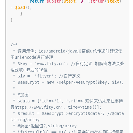
return
substr
(
$text
,
0
,
(
strlen
(
$text
)
-
$pad
)
)
;
}
}
/**

 * 调用示例：ios/android/java加密值url传递时建议使
用urlencode进行处理

 * $key = 'www.fity.cn'; //自行定义 加解密方法会处
理截取md5后的16位

 * $iv =  'fitycn'; //自行定义

 * $aesCrypt = new \Helper\AesCrypt($key, $iv);

 *

 * #加密

 * $data = ['id'=>'1', 'srt'=>'欢迎来访未来往事博
客https://www.fity.cn', time=>time()];

 * $result = $aesCrypt->encrypt($data); //$data 
string/array

 * #解密:返回值为string/array

 * if($result[0] == 0){ //加密字符串存在则进行解密
