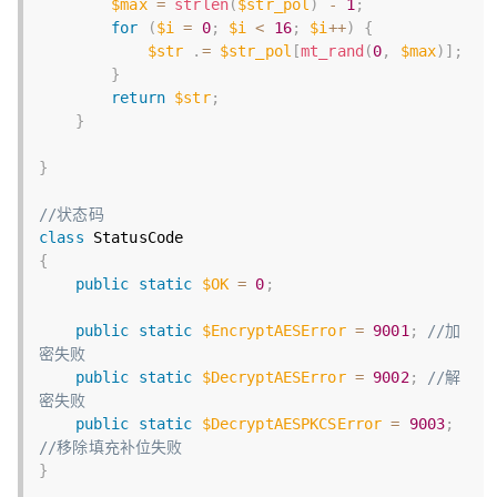
$max
=
strlen
(
$str_pol
)
-
1
;
for
(
$i
=
0
;
$i
<
16
;
$i
++
)
{
$str
.
=
$str_pol
[
mt_rand
(
0
,
$max
)
]
;
}
return
$str
;
}
}
//状态码
class
StatusCode
{
public
static
$OK
=
0
;
public
static
$EncryptAESError
=
9001
;
//加
密失败
public
static
$DecryptAESError
=
9002
;
//解
密失败
public
static
$DecryptAESPKCSError
=
9003
;
//移除填充补位失败
}