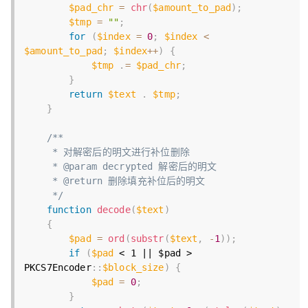
$pad_chr
=
chr
(
$amount_to_pad
)
;
$tmp
=
""
;
for
(
$index
=
0
;
$index
<
$amount_to_pad
;
$index
++
)
{
$tmp
.
=
$pad_chr
;
}
return
$text
.
$tmp
;
}
/**

     * 对解密后的明文进行补位删除

     * @param decrypted 解密后的明文

     * @return 删除填充补位后的明文

     */
function
decode
(
$text
)
{
$pad
=
ord
(
substr
(
$text
,
-
1
)
)
;
if
(
$pad
< 1 || $pad >
PKCS7Encoder
:
:
$block_size
)
{
$pad
=
0
;
}