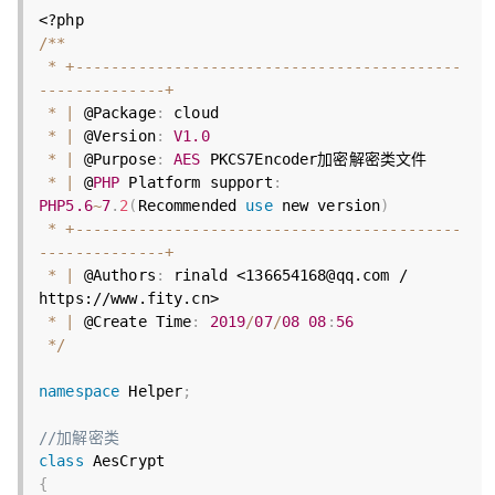
<?php
/
*
*
*
+
--
--
--
--
--
--
--
--
--
--
--
--
--
--
--
--
--
--
--
--
--
-
-
--
--
--
--
--
--
-
+
*
|
 @Package
:
 cloud

*
|
 @Version
:
V1
.0
*
|
 @Purpose
:
AES
 PKCS7Encoder加密解密类文件

*
|
 @
PHP
 Platform support
:
PHP5
.6
~
7
.
2
(
Recommended 
use
new
version
)
*
+
--
--
--
--
--
--
--
--
--
--
--
--
--
--
--
--
--
--
--
--
--
-
-
--
--
--
--
--
--
-
+
*
|
 @Authors
:
 rinald 
<136654168@qq.com / 
https://www.fity.cn>
*
|
 @Create Time
:
2019
/
07
/
08
08
:
56
*
/
namespace
Helper
;
//加解密类
class
AesCrypt
{