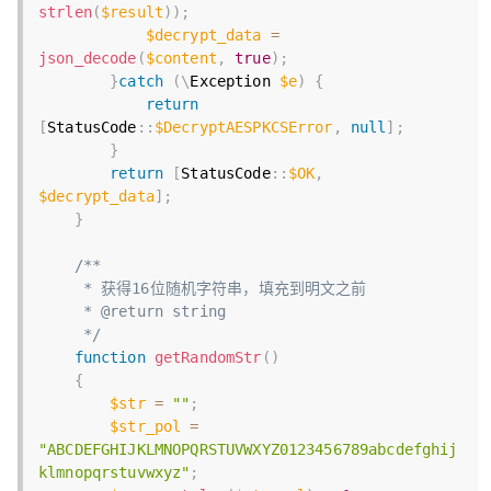
strlen
(
$result
)
)
;
$decrypt_data
=
json_decode
(
$content
,
true
)
;
}
catch
(
\
Exception
$e
)
{
return
[
StatusCode
:
:
$DecryptAESPKCSError
,
null
]
;
}
return
[
StatusCode
:
:
$OK
,
$decrypt_data
]
;
}
/**

     * 获得16位随机字符串，填充到明文之前

     * @return string

     */
function
getRandomStr
(
)
{
$str
=
""
;
$str_pol
=
"ABCDEFGHIJKLMNOPQRSTUVWXYZ0123456789abcdefghij
klmnopqrstuvwxyz"
;