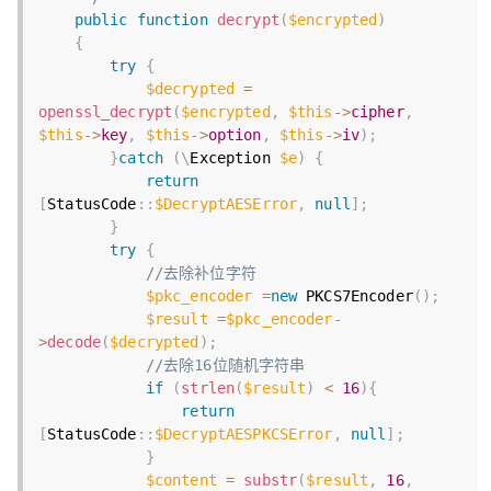
public
function
decrypt
(
$encrypted
)
{
try
{
$decrypted
=
openssl_decrypt
(
$encrypted
,
$this
-
>
cipher
,
$this
-
>
key
,
$this
-
>
option
,
$this
-
>
iv
)
;
}
catch
(
\
Exception
$e
)
{
return
[
StatusCode
:
:
$DecryptAESError
,
null
]
;
}
try
{
//去除补位字符
$pkc_encoder
=
new
PKCS7Encoder
(
)
;
$result
=
$pkc_encoder
-
>
decode
(
$decrypted
)
;
//去除16位随机字符串
if
(
strlen
(
$result
)
<
16
)
{
return
[
StatusCode
:
:
$DecryptAESPKCSError
,
null
]
;
}
$content
=
substr
(
$result
,
16
,