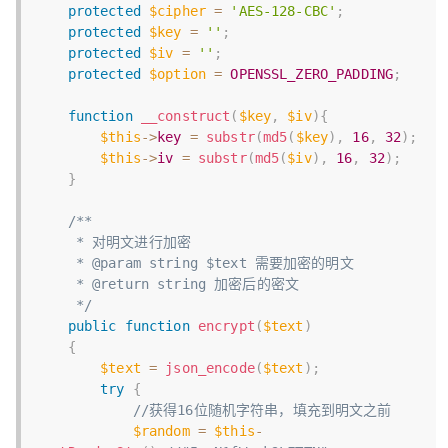
protected
$cipher
=
'AES-128-CBC'
;
protected
$key
=
''
;
protected
$iv
=
''
;
protected
$option
=
OPENSSL_ZERO_PADDING
;
function
__construct
(
$key
,
$iv
)
{
$this
-
>
key
=
substr
(
md5
(
$key
)
,
16
,
32
)
;
$this
-
>
iv
=
substr
(
md5
(
$iv
)
,
16
,
32
)
;
}
/**

     * 对明文进行加密

     * @param string $text 需要加密的明文

     * @return string 加密后的密文

     */
public
function
encrypt
(
$text
)
{
$text
=
json_encode
(
$text
)
;
try
{
//获得16位随机字符串，填充到明文之前
$random
=
$this
-