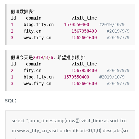
假设数据表：

1
    blog
.
fity
.
cn    
1570550400
#2019/10/9
2
    fity
.
cn            
1567958400
#2019/9/9
3
    www
.
fity
.
cn        
1562601600
#2019/7/9
假设今天是
2019
/
8
/
6
，希望排序顺序：

2
    fity
.
cn            
1567958400
#2019/9/9
1
    blog
.
fity
.
cn    
1570550400
#2019/10/9
3
    www
.
fity
.
cn        
1562601600
#2019/7/9
SQL：
select *,unix_timestamp(now())-visit_time as sort fro
m www_fity_cn_visit order if(sort<0,1,0) desc,abs(so