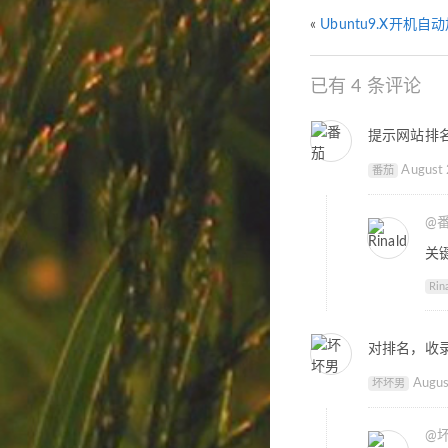
«
Ubuntu9.X开机
已有 4 条评论
提示网站排名
August 
番茄
@
关
Rin
对排名，收录
Augus
坏坏男
@