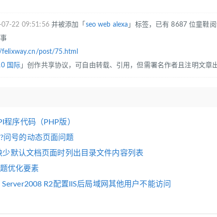
-07-22 09:51:56
并被添加「
seo
web
alexa
」标签，已有 8687 位童鞋
往事
//felixway.cn/post/75.html
.0 国际
」创作共享协议，可自由转载、引用，但需署名作者且注明文章
I程序代码（PHP版）
?问号的动态页面问题
e在缺少默认文档页面时列出目录文件内容列表
le标题优化要素
ws Server2008 R2配置IIS后局域网其他用户不能访问