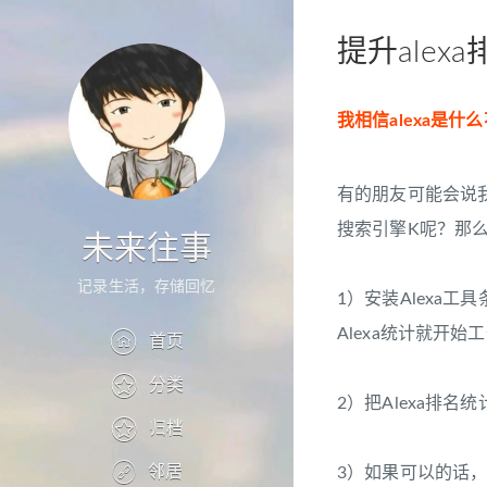
提升alex
我相信alexa是
有的朋友可能会说
搜索引擎K呢？那么
未来往事
记录生活，存储回忆
1）安装Alexa工
Alexa统计就开始
首页
分类
2）把Alexa排名
归档
邻居
3）如果可以的话，