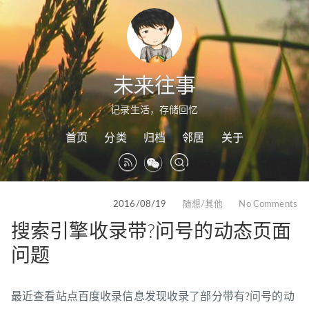
未来往事
记录生活，存储回忆
首页
分类
归档
邻居
关于
2016/08/19
随想/其他
No Comments
搜索引擎收录带?问号的动态页面
问题
最近查看站点百度收录信息发现收录了部分带有?问号的动