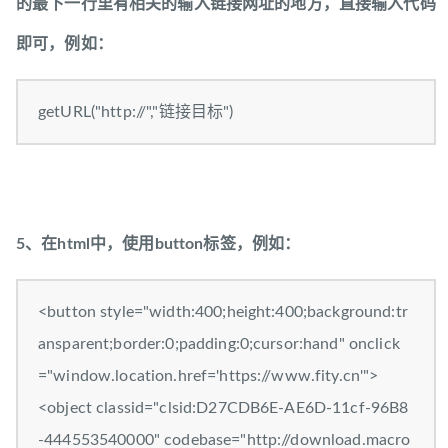
的最下一行里有相关的输入链接网址的地方，直接输入代码
即可，例如：
getURL("http://","链接目标")
5、在html中，使用button标签，例如：
<button style="width:400;height:400;background:tr
ansparent;border:0;padding:0;cursor:hand" onclick
="window.location.href='https://www.fity.cn'">
<object classid="clsid:D27CDB6E-AE6D-11cf-96B8
-444553540000" codebase="http://download.macro