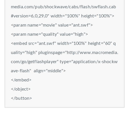
media.com/pub/shockwave/cabs/flash/swflash.cab
#version=6,0,29,0" width="100%" height="100%">
<param name="movie" value="ant.swf">
<param name="quality" value="high">
<embed src="ant.swf" width="100%" height="60" q
uality="high" pluginspage="http://www.macromedia.
com/go/getflashplayer" type="application/x-shockw
ave-flash" align="middle">
</embed>
</object>
</button>