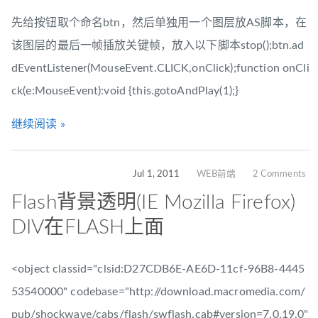
先给按钮取个命名btn，然后单独用一个图层放AS脚本，在
该图层的最后一帧插放关键帧，放入以下脚本stop();btn.ad
dEventListener(MouseEvent.CLICK,onClick);function onCli
ck(e:MouseEvent):void {this.gotoAndPlay(1);}
继续阅读 »
Jul 1, 2011
WEB前端
2 Comments
Flash背景透明(IE Mozilla Firefox)
DIV在FLASH上面
<object classid="clsid:D27CDB6E-AE6D-11cf-96B8-4445
53540000" codebase="http://download.macromedia.com/
pub/shockwave/cabs/flash/swflash.cab#version=7,0,19,0"