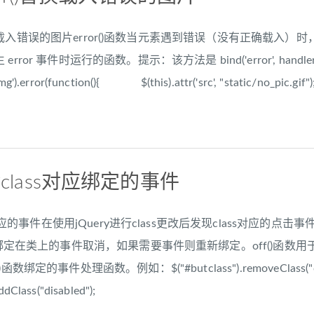
()替换载入错误的图片error()函数当元素遇到错误（没有正确载入）时，发生 e
rror 事件时运行的函数。提示：该方法是 bind('error', 
rror(function(){ $(this).attr('src', "static/no_pic.gif")
除class对应绑定的事件
ass对应的事件在使用jQuery进行class更改后发现class对应
之前绑定在类上的事件取消，如果需要事件则重新绑定。off()函
定的事件处理函数。例如：$("#butclass").removeClass("openbuy
ddClass("disabled");