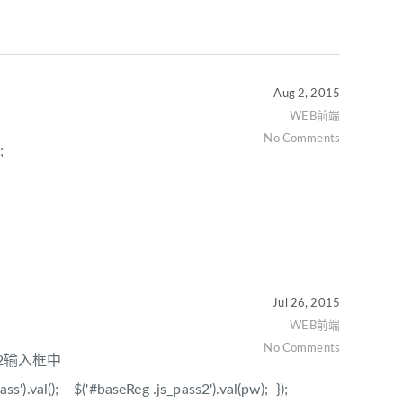
Aug 2, 2015
WEB前端
No Comments
-1);
Jul 26, 2015
WEB前端
No Comments
d2输入框中
ss').val(); $('#baseReg .js_pass2').val(pw); });