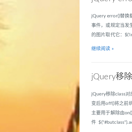
jQuery error
事件，或规定当发生 e
的图片取代它：$('img').e
继续阅读 »
jQuery移
jQuery移除cl
变后用off()将
主要用于解除由on()函数绑
件 $("#butclass").a