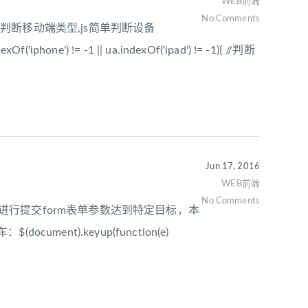
WEB前端
No Comments
ase()判断移动端类型,js简单判断设备
xOf('iphone') != -1 || ua.indexOf('ipad') != -1){ //判断
Jun 17, 2016
WEB前端
No Comments
件进行提交form表单参数达到特定目标，本
ment).keyup(function(e)