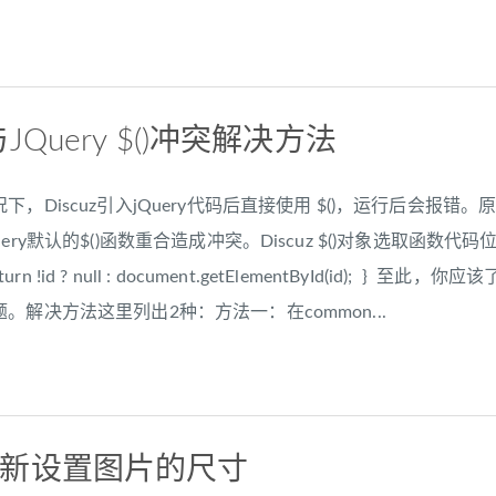
()与JQuery $()冲突解决方法
，Discuz引入jQuery代码后直接使用 $()，运行后会报错。原
y默认的$()函数重合造成冲突。Discuz $()对象选取函数代码位于stat
 { return !id ? null : document.getElementById(id
。解决方法这里列出2种：方法一：在common...
ery重新设置图片的尺寸