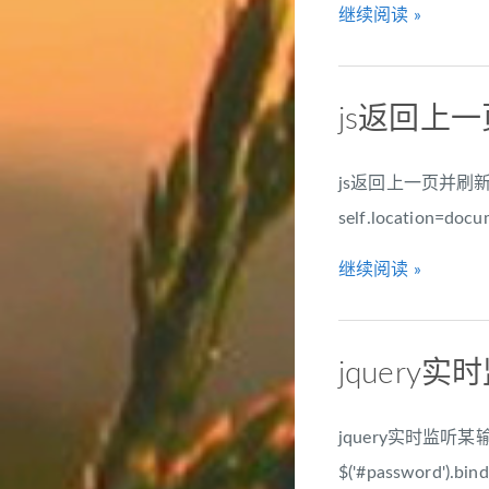
继续阅读 »
js返回上
js返回上一页并刷新页面<sc
self.location=docu
继续阅读 »
jquery
jquery实时监听某
$('#password').bind