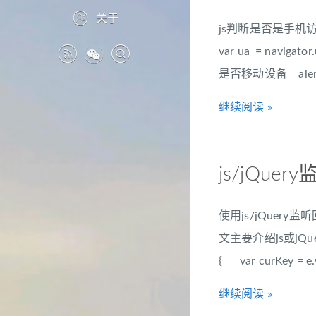
关于
js判断是否是手机访问,
var ua = navigator.u
是否移动设备 alert('手
继续阅读 »
js/jQu
使用js/jQue
文主要介绍js或jQue
{ var curKey =
继续阅读 »