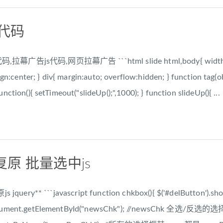
告代码
拉幕广告js代码,网页拉幕广告 ```html slide html,body{ width:100
ign:center; } div{ margin:auto; overflow:hidden; } function ta
ction(){ setTimeout("slideUp();",1000); } function slideUp(){ ...
原 批量选中js
ry** ```javascript function chkbox(){ $('#delButton').show
cument.getElementById("newsChk"); //newsChk 全选/反选的选择