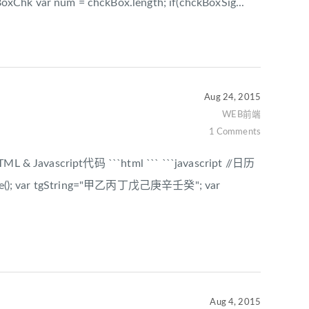
var num = chckBox.length; if(chckBoxSig...
Aug 24, 2015
WEB前端
1 Comments
ML & Javascript代码 ```html ``` ```javascript //日历
 Date(); var tgString="甲乙丙丁戊己庚辛壬癸"; var
.
Aug 4, 2015