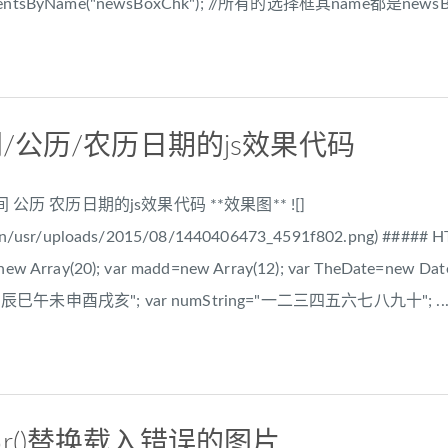
entsByName("newsBoxChk"); //所有的选择框其name都是newsBoxChk 
/公历/农历日期的js效果代码
 公历 农历日期的js效果代码 **效果图** ![]
.cn/usr/uploads/2015/08/1440406473_4591f802.png) ##### HT
=new Array(20); var madd=new Array(12); var TheDate=new
卯辰巳午未申酉戌亥"; var numString="一二三四五六七八九十"; ..
error()替换载入错误的图片