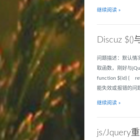
继续阅读 »
Discuz $
问题描述：默认情况下
取函数，刚好与jQuer
function $(id)
能失效或报错的问题
继续阅读 »
js/Jqu