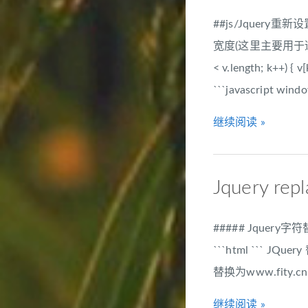
##js/Jquery
宽度(这里主要用于适应某些设备)
< v.length; k++
```javascript windo
继续阅读 »
Jquery rep
##### Jquery
```html ``` JQuer
替换为www.fity.cn 
继续阅读 »