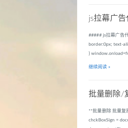
js拉幕广
##### js拉幕广告代码,
border:0px; text-al
} window.onload=fun
继续阅读 »
批量删除/复
**批量删除 批量复原js jque
chckBoxSign = do