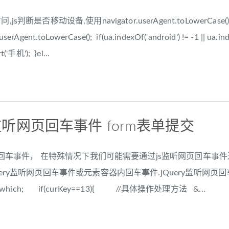
js判断是否移动设备,使用navigator.userAgent.toLowerC
serAgent.toLowerCase(); if(ua.indexOf('android') != -1 || ua.inde
机'); }el...
ery监听网页回车事件 form表单提交
ry监听回车事件， 在特殊情况下我们可能需要通过js监听网页回车事
ry监听网页回车事件或元素容器内回车事件.jQuery监听网页回车：$(docu
 e.which; if(curKey==13){ //具体操作处理方法 &...