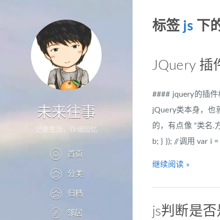
标签
js
下
JQuery
#### jquery的插
未来往事
jQuery类本身，也
的，有点像 “类名.方法名”
记录生活，存储回忆
b; } }); //调用 var i =
首页
继续阅读 »
分类
归档
js判断是
邻居