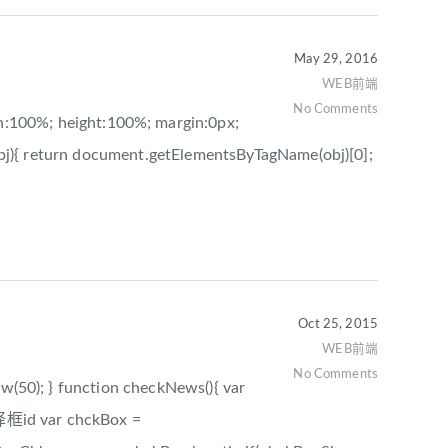
May 29, 2016
WEB前端
No Comments
%; height:100%; margin:0px;
g(obj){ return document.getElementsByTagName(obj)[0];
Oct 25, 2015
WEB前端
No Comments
(50); } function checkNews(){ var
框id var chckBox =