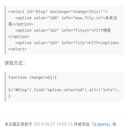
<select id="blog" onchange="change(this)"">  

   <option value="100" info="www.fity.cn">未来往
事</option>  

   <option value="102" info="fitycn">FITY博客
</option>  

   <option value="103" info="fity">FITY</option>  

获取方式：
function change(obj){  

$("#blog").find("option:selected").attr("info");  

本文最后更新于
2019-06-27 14:02:55
并被添加「
js
jquery
」标