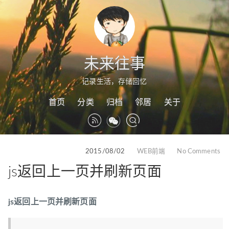
未来往事
记录生活，存储回忆
首页
分类
归档
邻居
关于
2015/08/02
WEB前端
No Comments
js返回上一页并刷新页面
js返回上一页并刷新页面