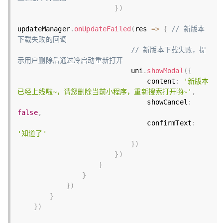
}
)
updateManager
.
onUpdateFailed
(
res 
=
>
{
// 新版本
下载失败的回调
// 新版本下载失败，提
示用户删除后通过冷启动重新打开
                            uni
.
showModal
(
{
                                content
:
'新版本
已经上线啦~，请您删除当前小程序，重新搜索打开哟~'
,
                                showCancel
:
false
,
                                confirmText
:
'知道了'
}
)
}
)
}
}
}
)
}
}
)