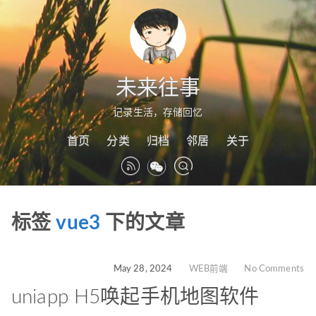
未来往事
记录生活，存储回忆
首页
分类
归档
邻居
关于
标签
vue3
下的文章
May 28, 2024
WEB前端
No Comments
uniapp H5唤起手机地图软件