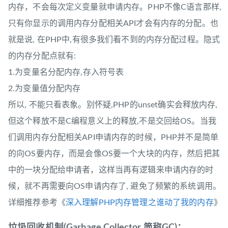
内存，不会每次定义变量就申请内存。PHP不像C语言那样,
只有你显示的调用内存分配相关API才会有内存的分配。也
就是说, 在PHP中,有很多我们看不到的内存分配过程。隐式
的内存分配点就有:
1.为变量名分配内存,存入符号表
2.为变量值分配内存
所以, 不能只看表象。别怀疑,PHP的unset确实会释放内存,
但这个释放不是C编程意义上的释放,不是交回给OS。当我
们调用内存分配相关API申请内存的时候，PHP并不是简单
的向OS要内存，而是会像OS要一个大块的内存，然后把其
中的一块分配给申请者，这样当再有逻辑来申请内存的时
候，就不再需要向OS申请内存了, 避免了频繁的系统调用。
详细推荐参考《
深入理解PHP内存管理之谁动了我的内存
》
垃圾回收机制(Garbage Collector 简称GC)：