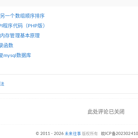
按另一个数组顺序排序
I程序代码（PHP版）
与内存管理基本原理
目录函数
复mysql数据库
法
此处评论已关闭
© 2011 - 2026
未来往事
版权所有
皖ICP备20230241