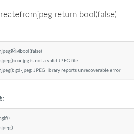
reatefromjpeg return bool(false)
mjpeg返回bool(false)
peg():xxx.jpg is not a valid JPEG file
peg(): gd-jpeg: JPEG library reports unrecoverable error
数：
gif()
jpeg()