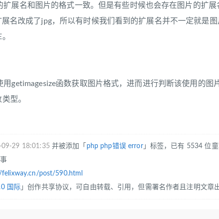
的扩展名和图片的格式一致。但是有些时候也会存在图片的扩展
片把扩展名改成了jpg，所以有时候我们看到的扩展名并不一定就
E。
用getimagesize函数获取图片格式，进而进行判断该使用的
数类型。
-09-29 18:01:35
并被添加「
php
php错误
error
」标签，已有 5534 位
往事
//felixway.cn/post/590.html
.0 国际
」创作共享协议，可自由转载、引用，但需署名作者且注明文章