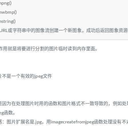
mpng()
mwbmp()
string()
URL或字符串中的图像流创建一个新图象，成功后返回图象资源，
其作用就是将要进行分割的图片临时读到内存里面。
不是一个有效的jpeg文件
是因为在处理图片时用的函数和图片格式不一致导致的，例如处理
jpeg函数。
片扩展名是.jpg，用imagecreatefromjpeg函数处理没