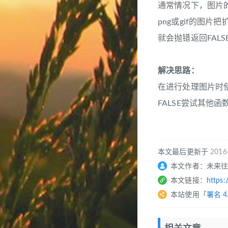
通常情况下，图片
png或gif的图
就会抛错返回FALS
解决思路：
在进行处理图片时使
FALSE尝试其他函
本文最后更新于
2016
本文作者：未来
本文链接：
https:
本站使用「
署名 4