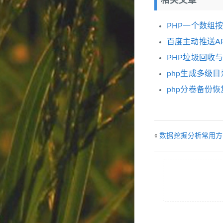
相关文章
PHP一个数组
百度主动推送AP
PHP垃圾回收
php生成多级
php分卷备份恢
«
数据挖掘分析常用方