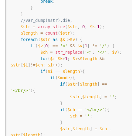
break
;
}
}
//var_dump($str);die;
$str
=
array_slice
(
$str
,
0
,
$k
+
1
)
;
$length
=
count
(
$str
)
;
foreach
(
$str
as
$k
=
>
$v
)
{
if
(
$v
{
0
}
==
'<'
&&
$v
[
1
]
!=
'/'
)
{
$ch
=
str_replace
(
'<'
,
'</'
,
$v
)
;
for
(
$i
=
$k
+
1
;
$i
<
$length
&&
$str
[
$i
]
!=
$ch
;
$i
++
)
;
if
(
$i
==
$length
)
{
if
(
$mode
)
{
if
(
$str
[
$length
]
==
'</br/>'
)
{
$str
[
$length
]
=
''
;
}
if
(
$ch
==
'</br/>'
)
{
$ch
=
''
;
}
$str
[
$length
]
=
$ch
.
$str
[
$length
]
;