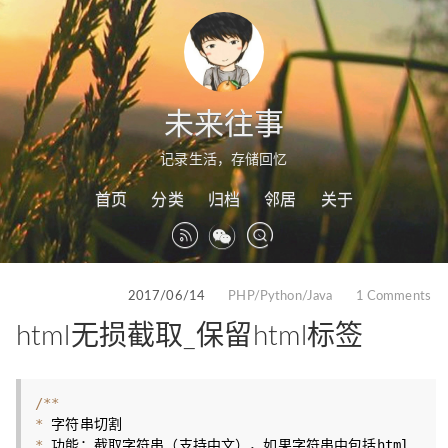
未来往事
记录生活，存储回忆
首页
分类
归档
邻居
关于
2017/06/14
PHP/Python/Java
1 Comments
html无损截取_保留html标签
/
*
*
*
*
 功能：截取字符串（支持中文），如果字符串中包括html