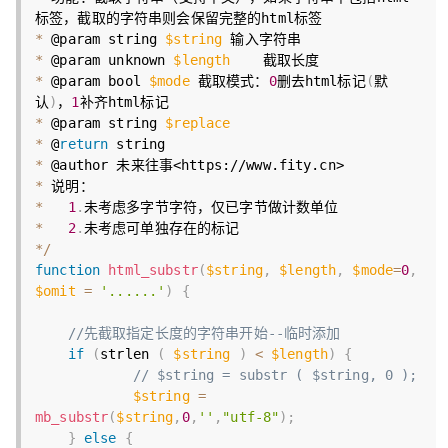
*
 @param string 
$string
*
 @param unknown 
$length
*
 @param bool 
$mode
 截取模式：
0
删去html标记
(
默
认
)
，
1
*
 @param string 
$replace
*
 @
return
*
 @author 未来往事
<https://www.fity.cn>
*
*
1
.
*
2
.
*
/
function
html_substr
(
$string
,
$length
,
$mode
=
0
,
$omit
=
'......'
)
{
//先截取指定长度的字符串开始--临时添加
if
(
strlen 
(
$string
)
<
$length
)
{
// $string = substr ( $string, 0 );
$string
=
mb_substr
(
$string
,
0
,
''
,
"utf-8"
)
;
}
else
{