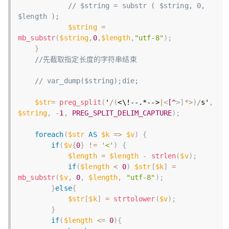
// $string = substr ( $string, 0, 
$length );
$string
=
mb_substr
(
$string
,
0
,
$length
,
"utf-8"
)
;
}
//先截取指定长度的字符串结束
// var_dump($string);die;
$str
=
preg_split
(
'
/
(
<\!--.*-->
|
<
[^
>
]
*
>
)
/
s'
,
$string
,
-
1
,
PREG_SPLIT_DELIM_CAPTURE
)
;
foreach
(
$str
AS
$k
=
>
$v
)
{
if
(
$v
{
0
}
!=
'<'
)
{
$length
=
$length
-
strlen
(
$v
)
;
if
(
$length
<
0
)
$str
[
$k
]
=
mb_substr
(
$v
,
0
,
$length
,
"utf-8"
)
;
}
else
{
$str
[
$k
]
=
strtolower
(
$v
)
;
}
if
(
$length
<=
0
)
{