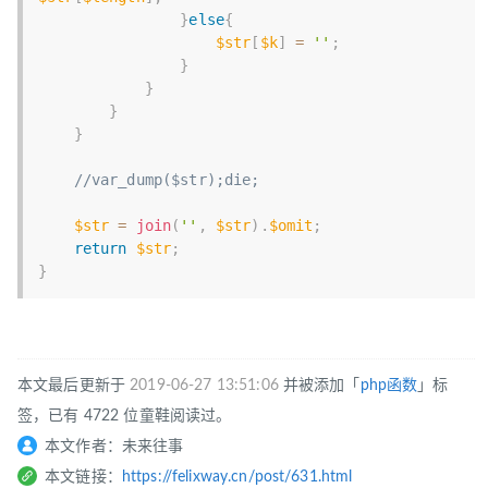
}
else
{
$str
[
$k
]
=
''
;
}
}
}
}
//var_dump($str);die;
$str
=
join
(
''
,
$str
)
.
$omit
;
return
$str
;
}
本文最后更新于
2019-06-27 13:51:06
并被添加「
php函数
」标
签，已有 4722 位童鞋阅读过。
本文作者：未来往事
本文链接：
https://felixway.cn/post/631.html