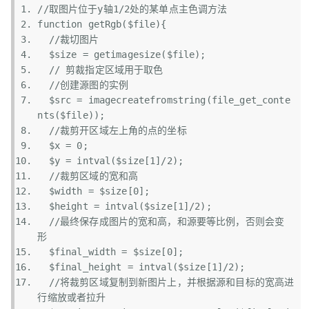
//取图片位于y轴1/2处的某单点主色调方法
function
 getRgb(
$file
){  
//裁切图片
$size
 = 
getimagesize
(
$file
);  
// 剪裁指定区域用于取色
//创建源图的实例
$src
 = imagecreatefromstring(
file_get_conte
nts
(
$file
));  
//裁剪开区域左上角的点的坐标
$x
 = 0;  
$y
 = 
intval
(
$size
[1]/2);  
//裁剪区域的宽和高
$width
 = 
$size
[0];  
$height
 = 
intval
(
$size
[1]/2);  
//最终保存成图片的宽和高，和源要等比例，否则会变
形
$final_width
 = 
$size
[0];  
$final_height
 = 
intval
(
$size
[1]/2);  
//将裁剪区域复制到新图片上，并根据源和目标的宽高进
行缩放或者拉升