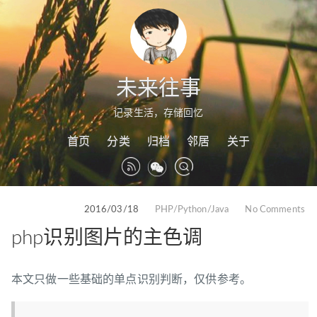
未来往事
记录生活，存储回忆
首页
分类
归档
邻居
关于
2016/03/18
PHP/Python/Java
No Comments
php识别图片的主色调
本文只做一些基础的单点识别判断，仅供参考。