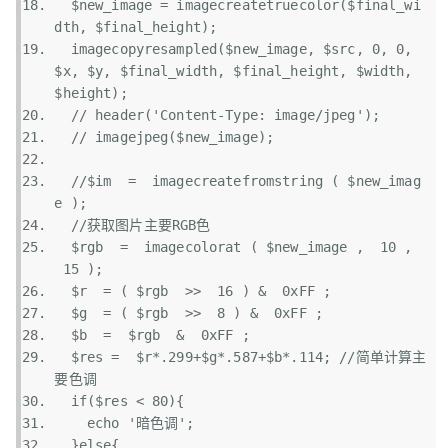
$new_image
 = imagecreatetruecolor(
$final_wi
dth
, 
$final_height
);  
  imagecopyresampled(
$new_image
, 
$src
, 0, 0, 
$x
, 
$y
, 
$final_width
, 
$final_height
, 
$width
, 
$height
);  
// header('Content-Type: image/jpeg');
// imagejpeg($new_image);
//$im  =  imagecreatefromstring ( $new_imag
e );
//获取图片主要RGB色
$rgb
  =  imagecolorat ( 
$new_image
 ,  10 , 
 15 );  
$r
  = ( 
$rgb
  >>  16 ) &  0xFF ;  
$g
  = ( 
$rgb
  >>  8 ) &  0xFF ;  
$b
  =  
$rgb
  &  0xFF ;  
$res
 =  
$r
*.299+
$g
*.587+
$b
*.114; 
//简单计算主
要色调
if
(
$res
 < 80){  
echo
'暗色调'
;  
  }
else
{  