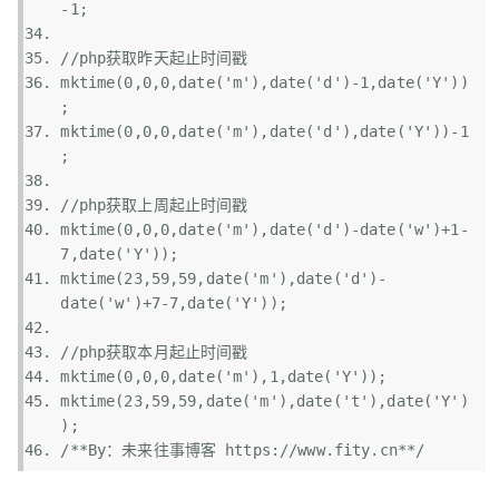
-1;  
//php获取昨天起止时间戳
mktime
(0,0,0,
date
(
'm'
),
date
(
'd'
)-1,
date
(
'Y'
))
;  
mktime
(0,0,0,
date
(
'm'
),
date
(
'd'
),
date
(
'Y'
))-1
;  
//php获取上周起止时间戳
mktime
(0,0,0,
date
(
'm'
),
date
(
'd'
)-
date
(
'w'
)+1-
7,
date
(
'Y'
));  
mktime
(23,59,59,
date
(
'm'
),
date
(
'd'
)-
date
(
'w'
)+7-7,
date
(
'Y'
));  
//php获取本月起止时间戳
mktime
(0,0,0,
date
(
'm'
),1,
date
(
'Y'
));  
mktime
(23,59,59,
date
(
'm'
),
date
(
't'
),
date
(
'Y'
)
);  
/**By：未来往事博客 https://www.fity.cn**/