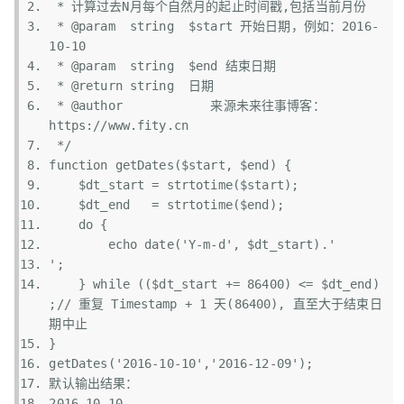
 * 计算过去N月每个自然月的起止时间戳,包括当前月份
 * @param  string  $start 开始日期，例如：2016-
10-10
 * @param  string  $end 结束日期
 * @return string  日期
 * @author            来源未来往事博客：
https://www.fity.cn
 */
function
 getDates(
$start
, 
$end
) {   
$dt_start
 = 
strtotime
(
$start
);  
$dt_end
   = 
strtotime
(
$end
);  
do
 {   
echo
date
(
'Y-m-d'
, 
$dt_start
).
'
'
;  
    } 
while
 ((
$dt_start
 += 86400) <= 
$dt_end
)
;
// 重复 Timestamp + 1 天(86400), 直至大于结束日
期中止
}  
getDates(
'2016-10-10'
,
'2016-12-09'
);  
默认输出结果：  
2016-10-10  