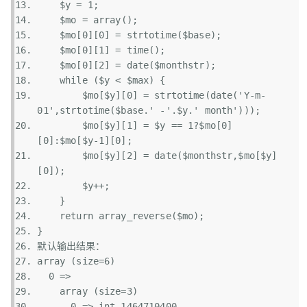
$y
 = 1;  
$mo
 = 
array
();  
$mo
[0][0] = 
strtotime
(
$base
);  
$mo
[0][1] = time();  
$mo
[0][2] = 
date
(
$monthstr
);  
while
 (
$y
 < 
$max
) {  
$mo
[
$y
][0] = 
strtotime
(
date
(
'Y-m-
01'
,
strtotime
(
$base
.
' -'
.
$y
.
' month'
)));  
$mo
[
$y
][1] = 
$y
 == 1?
$mo
[0]
[0]:
$mo
[
$y
-1][0];  
$mo
[
$y
][2] = 
date
(
$monthstr
,
$mo
[
$y
]
[0]);  
$y
++;  
    }  
return
array_reverse
(
$mo
);  
}  
默认输出结果：  
array
 (size=6)  
  0 =>   
array
 (size=3)  
      0 => int 1464710400  