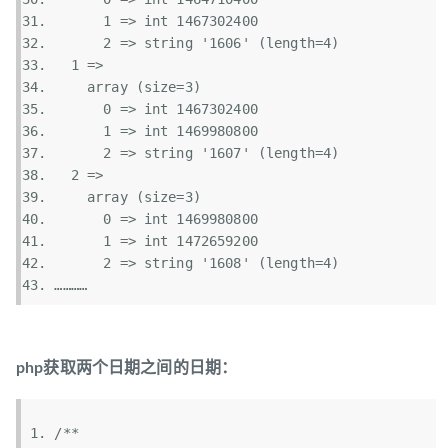
      1 => int 1467302400  
      2 => string 
'1606'
 (length=4)  
  1 =>   
array
 (size=3)  
      0 => int 1467302400  
      1 => int 1469980800  
      2 => string 
'1607'
 (length=4)  
  2 =>   
array
 (size=3)  
      0 => int 1469980800  
      1 => int 1472659200  
      2 => string 
'1608'
 (length=4)  
…………  
php获取两个日期之间的日期：
/**