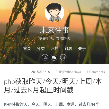
未来往事
记录生活，存储回忆
首页
分类
归档
邻居
关于
2015/04/16
PHP/Python/Java
1 Comments
php获取昨天/今天/明天/上周/本
月/过去N月起止时间戳
PHP获取昨天、今天、明天、上周、本月、过去几/N个