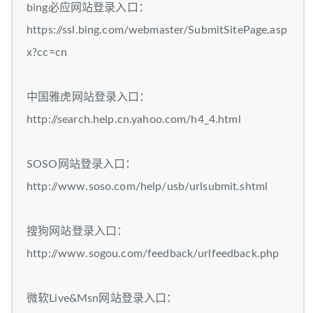
bing必应网站登录入口：
https://ssl.bing.com/webmaster/SubmitSitePage.asp
x?cc=cn
中国雅虎网站登录入口：
http://search.help.cn.yahoo.com/h4_4.html
SOSO网站登录入口：
http://www.soso.com/help/usb/urlsubmit.shtml
搜狗网站登录入口：
http://www.sogou.com/feedback/urlfeedback.php
微软Live&Msn网站登录入口：