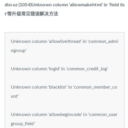
discuz (1054)Unknown column 'allowmakehtml' in 'field lis
t'等升级常见错误解决方法
Unknown column 'allowlivethread' in 'common_admi
ngroup'
Unknown column 'logid' in 'common_credit_log'
Unknown column 'blacklist' in 'common_member_co
unt'
Unknown column 'allowbegincode' in 'common_user
group_field'