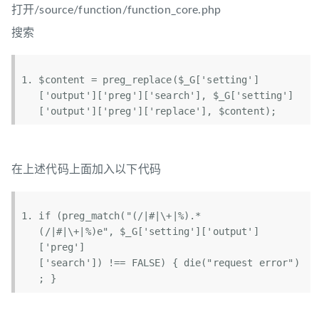
打开/source/function/function_core.php
搜索
$content
 = preg_replace(
$_G
[
'setting'
]
[
'output'
][
'preg'
][
'search'
], 
$_G
[
'setting'
]
[
'output'
][
'preg'
][
'replace'
], 
$content
);  
在上述代码上面加入以下代码
if
 (preg_match(
"(/|#|\+|%).*
(/|#|\+|%)e"
, 
$_G
[
'setting'
][
'output'
]
[
'preg'
]
[
'search'
]) !== FALSE) { 
die
(
"request error"
)
; }   