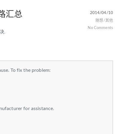
思路汇总
2014/04/10
随想/其他
No Comments
决.
use. To fix the problem:
nufacturer for assistance.