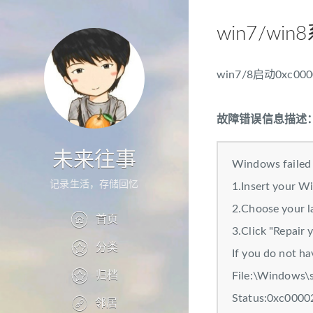
win7/w
win7/8启动0xc
故障错误信息描述
未来往事
Windows failed 
记录生活，存储回忆
1.Insert your Wi
2.Choose your la
首页
3.Click "Repair 
分类
If you do not ha
归档
File:\Windows\
Status:0xc000
邻居