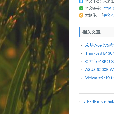
本文作者：未来
本文链接：
https:
本站使用「
署名 4
相关文章
宏基(Acer)V5
Thinkpad E4
GPT与MBR
ASUS S200E
VMware9/10 the
«
IIS下PHP is_dir()