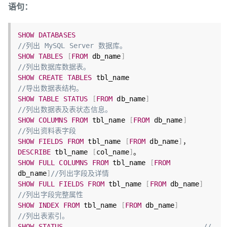
语句：
SHOW
DATABASES
//列出 MySQL Server 数据库。
SHOW
TABLES
[
FROM
 db_name
]
//列出数据库数据表。
SHOW
CREATE
TABLES
 tbl_name                    
//导出数据表结构。
SHOW
TABLE
STATUS
[
FROM
 db_name
]
//列出数据表及表状态信息。
SHOW
COLUMNS
FROM
 tbl_name 
[
FROM
 db_name
]
//列出资料表字段
SHOW
FIELDS
FROM
 tbl_name 
[
FROM
 db_name
]
，
DESCRIBE
 tbl_name 
[
col_name
]
SHOW
FULL
COLUMNS
FROM
 tbl_name 
[
FROM
db_name
]
//列出字段及详情
SHOW
FULL
FIELDS
FROM
 tbl_name 
[
FROM
 db_name
]
//列出字段完整属性
SHOW
INDEX
FROM
 tbl_name 
[
FROM
 db_name
]
//列出表索引。
SHOW
STATUS
//