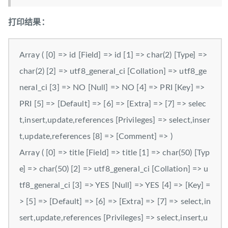
打印结果：
Array ( [0] => id [Field] => id [1] => char(2) [Type] =>
char(2) [2] => utf8_general_ci [Collation] => utf8_ge
neral_ci [3] => NO [Null] => NO [4] => PRI [Key] =>
PRI [5] => [Default] => [6] => [Extra] => [7] => selec
t,insert,update,references [Privileges] => select,inser
t,update,references [8] => [Comment] => )
Array ( [0] => title [Field] => title [1] => char(50) [Typ
e] => char(50) [2] => utf8_general_ci [Collation] => u
tf8_general_ci [3] => YES [Null] => YES [4] => [Key] =
> [5] => [Default] => [6] => [Extra] => [7] => select,in
sert,update,references [Privileges] => select,insert,u