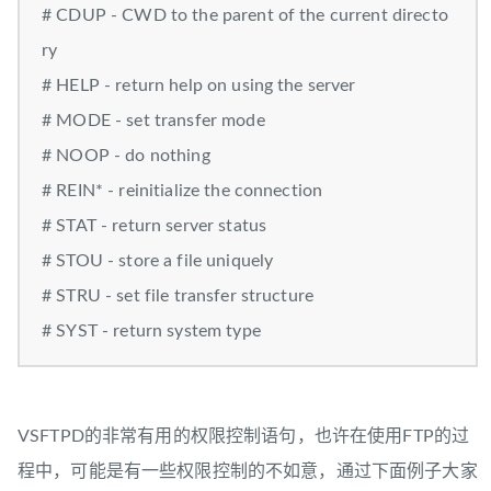
# CDUP - CWD to the parent of the current directo
ry
# HELP - return help on using the server
# MODE - set transfer mode
# NOOP - do nothing
# REIN* - reinitialize the connection
# STAT - return server status
# STOU - store a file uniquely
# STRU - set file transfer structure
# SYST - return system type
VSFTPD的非常有用的权限控制语句，也许在使用FTP的过
程中，可能是有一些权限控制的不如意，通过下面例子大家