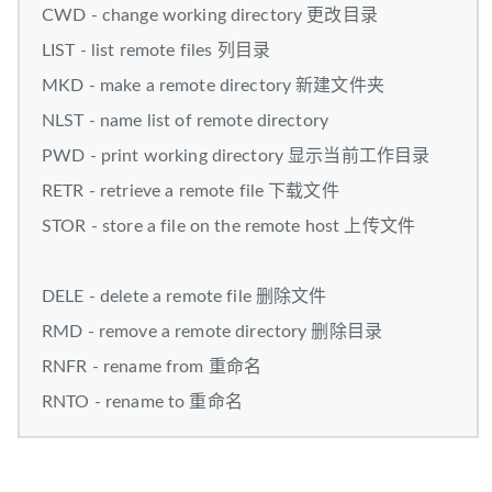
CWD - change working directory 更改目录
LIST - list remote files 列目录
MKD - make a remote directory 新建文件夹
NLST - name list of remote directory
PWD - print working directory 显示当前工作目录
RETR - retrieve a remote file 下载文件
STOR - store a file on the remote host 上传文件
DELE - delete a remote file 删除文件
RMD - remove a remote directory 删除目录
RNFR - rename from 重命名
RNTO - rename to 重命名