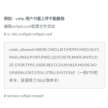
例如：vsftp 用户只能上传不能删除
编辑vsftpd.conf配置文件添加
# vi /etc/vsftpd/vsftpd.conf
cmds_allowed=ABOR,CWD,LIST,MDTM,MKD,NLST,
PASS,PASV,PORT,PWD,QUIT,RETR,RNFR,RNTO,SI
ZE,STOR,TYPE,USER,REST,CDUP,HELP,MODE,NO
OP,REIN,STAT,STOU,STRU,SYST,FEAT（一些FTP的
命令，就是除了DELE等命令）
# service vsftpd restart