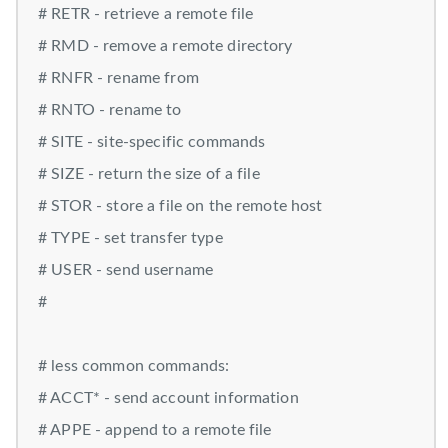
# RETR - retrieve a remote file
# RMD - remove a remote directory
# RNFR - rename from
# RNTO - rename to
# SITE - site-specific commands
# SIZE - return the size of a file
# STOR - store a file on the remote host
# TYPE - set transfer type
# USER - send username
#
# less common commands:
# ACCT* - send account information
# APPE - append to a remote file