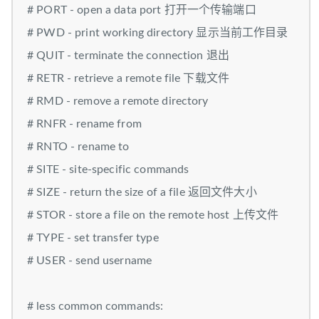
# PORT - open a data port 打开一个传输端口
# PWD - print working directory 显示当前工作目录
# QUIT - terminate the connection 退出
# RETR - retrieve a remote file 下载文件
# RMD - remove a remote directory
# RNFR - rename from
# RNTO - rename to
# SITE - site-specific commands
# SIZE - return the size of a file 返回文件大小
# STOR - store a file on the remote host 上传文件
# TYPE - set transfer type
# USER - send username
# less common commands: