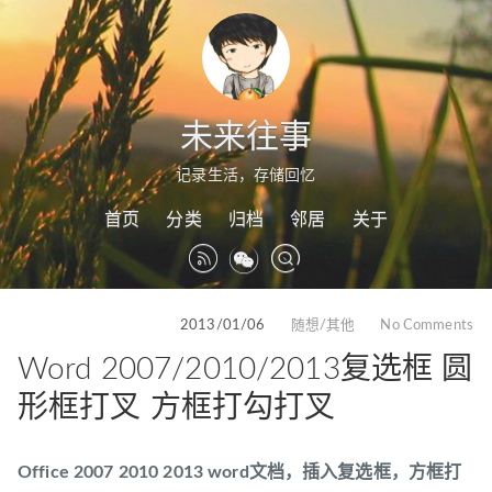
未来往事
记录生活，存储回忆
首页
分类
归档
邻居
关于
2013/01/06
随想/其他
No Comments
Word 2007/2010/2013复选框 圆
形框打叉 方框打勾打叉
Office 2007 2010 2013 word文档，插入复选框，方框打