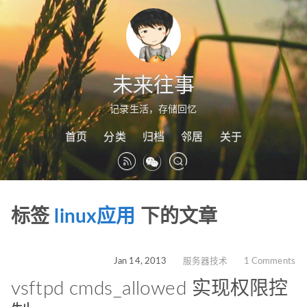
未来往事
记录生活，存储回忆
首页
分类
归档
邻居
关于
标签
linux应用
下的文章
Jan 14, 2013
服务器技术
1 Comments
vsftpd cmds_allowed 实现权限控