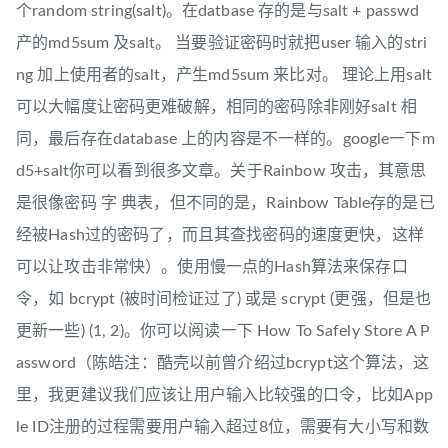
个random string(salt)。在datbase 存的是与salt + passwd
产的md5sum 及salt。 当要验证密码时就把user 输入的stri
ng 加上使用者的salt，产生md5sum 来比对。 理论上用salt
可以大幅度让密码更难破解，相同的密码除非刚好salt 相
同，最后存在database 上的内容是不一样的。google一下m
d5+salt你可以看到很多文章。关于Rainbow 攻击，其意思
是很像密码 字 典表，但不同的是，Rainbow Table存的是已
经被Hash过的密码了，而且其查找密码的速度更快，这样
可以让攻击非常快）。使用慢一点的Hash算法来保存口
令，如 bcrypt (被时间检证过了) 或是 scrypt (更强，但是也
更新一些) (1, 2)。你可以阅读一下 How To Safely Store A P
assword（陈皓注：酷壳以前曾介绍过bcrypt这个算法，这
里，我更建议我们应该让用户输入比较强的口令，比如App
le ID注册的过程需要用户输入超过8位，需要有大小写和数