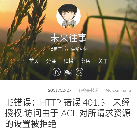
未来往事
记录生活，存储回忆
首页
分类
归档
邻居
关于
2011/12/27
服务器技术
No Comments
IIS错误：HTTP 错误 401.3 - 未经
授权.访问由于 ACL 对所请求资源
的设置被拒绝