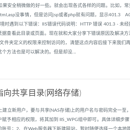
候，如果安全稍微做的好一些。就会出现各式各样的问题。比如，
ml,asp没事情，但是访问jsp或者php就有问题，显示401.
QL环境时遇到以下错误：IIS错误代码说明：HTTP 错误 401.3 
据查看此目录或页面。现在就和大家分享下错误原因及解决方法哈原
中对文件夹定义的权限来控制访问的，清楚这点内容后接下来我们
个方法也是可以解决的。但是却没...
录指向共享目录(网络存储)
建立新用户，要与共享(NAS存储)上的用户名与密码完全一至
赋予相应的权限，将其加到 IIS_WPG组中即可。具体详细步骤
的账号；2、在Web服务器下新建网站，暂时随便选择一个本地