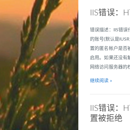
IIS错误：
错误描述：IIS错误
的账号(默认是IU
置的匿名帐户是否被
启用。如果还没有
网络访问服务器的权
继续阅读 »
IIS错误：
置被拒绝