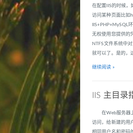
在配置IIS的时
访问某种页面比如ht
IIS+PHP+MyS
无权使用您提供的凭
NTFS文件系统
就可以了。是的，这
继续阅读 »
IIS 主目
在Web服务器上
访问，给新建的用户
相同用户名和密码