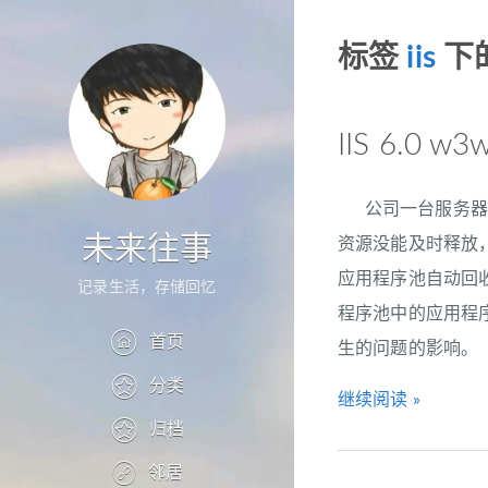
标签
iis
下
IIS 6.
公司一台服务器网
未来往事
资源没能及时释放，
应用程序池自动回
记录生活，存储回忆
程序池中的应用程
首页
生的问题的影响。 
分类
继续阅读 »
归档
邻居