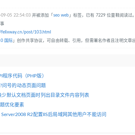
-09-05 22:54:03
并被添加「
seo
web
」标签，已有 7229 位童鞋阅读过
往事
//felixway.cn/post/103.html
.0 国际
」创作共享协议，可自由转载、引用，但需署名作者且注明文章
I程序代码（PHP版）
?问号的动态页面问题
e在缺少默认文档页面时列出目录文件内容列表
le标题优化要素
ws Server2008 R2配置IIS后局域网其他用户不能访问