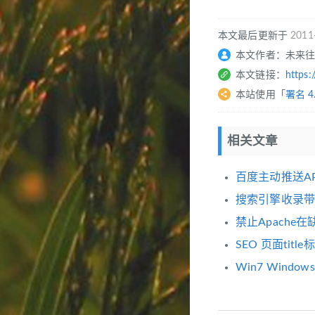
本文最后更新于
2011
本文作者：未来
本文链接：
https:
本站使用「
署名 4
相关文章
百度主动推送AP
搜索引擎收录带
禁止Apach
SEO 页面tit
Win7 Windo