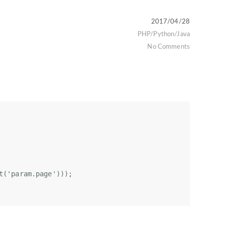
2017/04/28
PHP/Python/Java
No Comments
t(
'param.page'
)));  