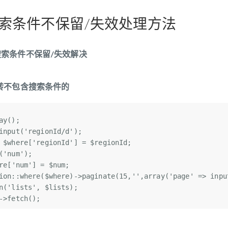
 搜索条件不保留/失效处理方法
分页 搜索条件不保留/失效解决
转不包含搜索条件的
ay
();  
input(
'regionId/d'
);  
 
$where
[
'regionId'
] = 
$regionId
;  
(
'num'
);  
re
[
'num'
] = 
$num
;  
ion::where(
$where
)->paginate(15,
''
,
array
(
'page'
 => inpu
n(
'lists'
, 
$lists
);  
->fetch();  