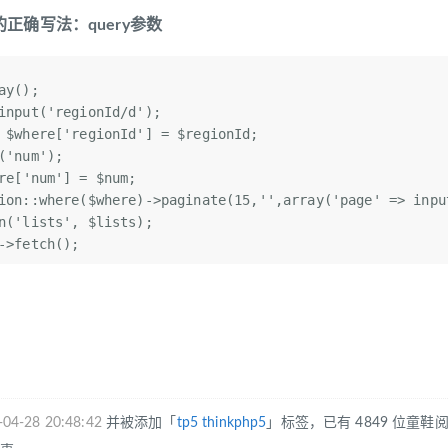
正确写法：query参数
ay
();  
input(
'regionId/d'
);  
 
$where
[
'regionId'
] = 
$regionId
;  
(
'num'
);  
re
[
'num'
] = 
$num
;  
ion::where(
$where
)->paginate(15,
''
,
array
(
'page'
 => inpu
n(
'lists'
, 
$lists
);  
->fetch();  
-04-28 20:48:42
并被添加「
tp5
thinkphp5
」标签，已有 4849 位童鞋