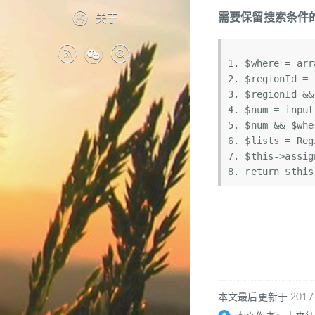
需要保留搜索条件的
关于
$where
 = 
arr
$regionId
 = 
$regionId
 &&
$num
 = input
$num
 && 
$whe
$lists
 = Reg
$this
->assig
return
$this
本文最后更新于
2017