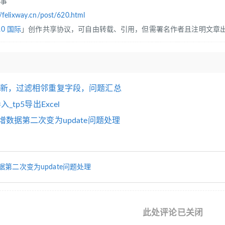
往事
//felixway.cn/post/620.html
.0 国际
」创作共享协议，可自由转载、引用，但需署名作者且注明文章
遍历更新，过滤相邻重复字段，问题汇总
导入_tp5导出Excel
历新增数据第二次变为update问题处理
增数据第二次变为update问题处理
此处评论已关闭