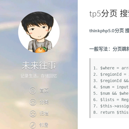
tp5分页
thinkphp5.0
一般写法：分页跳
未来往事
$where
 = 
arr
$regionId
 = 
记录生活，存储回忆
$regionId
 &&
$num
 = input
首页
$num
 && 
$whe
$lists
 = Reg
分类
$this
->assig
return
$this
归档
邻居