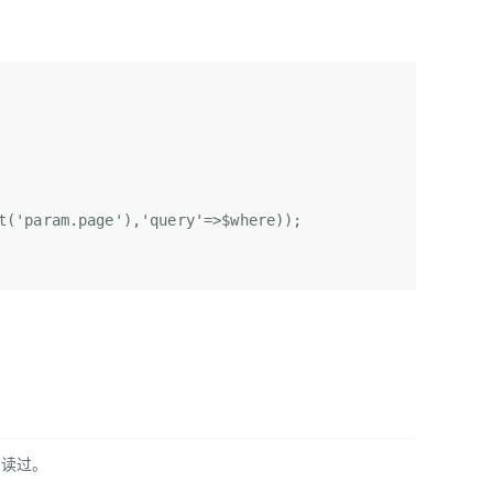
t(
'param.page'
),
'query'
=>
$where
));  
阅读过。