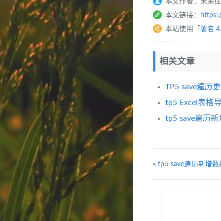
本文作者：未来
本文链接：
https:
本站使用「
署名 4
相关文章
TP5 save
tp5 Excel表格
tp5 save遍
«
tp5 save遍历新