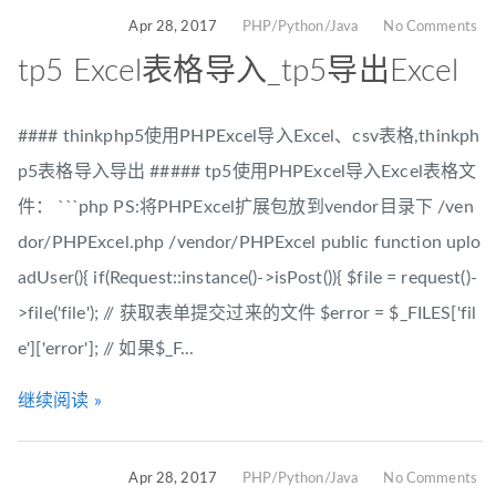
Apr 28, 2017
PHP/Python/Java
No Comments
tp5 Excel表格导入_tp5导出Excel
#### thinkphp5使用PHPExcel导入Excel、csv表格,thinkph
p5表格导入导出 ##### tp5使用PHPExcel导入Excel表格文
件： ```php PS:将PHPExcel扩展包放到vendor目录下 /ven
dor/PHPExcel.php /vendor/PHPExcel public function uplo
adUser(){ if(Request::instance()->isPost()){ $file = request()-
>file('file'); // 获取表单提交过来的文件 $error = $_FILES['fil
e']['error']; // 如果$_F...
继续阅读 »
Apr 28, 2017
PHP/Python/Java
No Comments