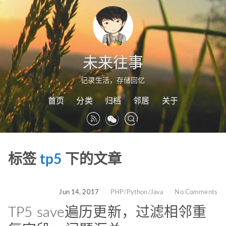
未来往事
记录生活，存储回忆
首页
分类
归档
邻居
关于
标签
tp5
下的文章
Jun 14, 2017
PHP/Python/Java
No Comments
TP5 save遍历更新，过滤相邻重