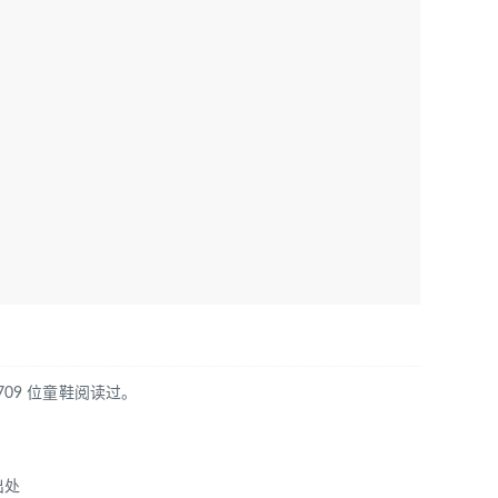
709 位童鞋阅读过。
出处