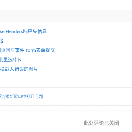
nse Headers响应头信息
链接
监听网页回车事件 form表单提交
批量选中js
or()替换载入错误的图片
台模板链接新窗口中打开问题
此处评论已关闭