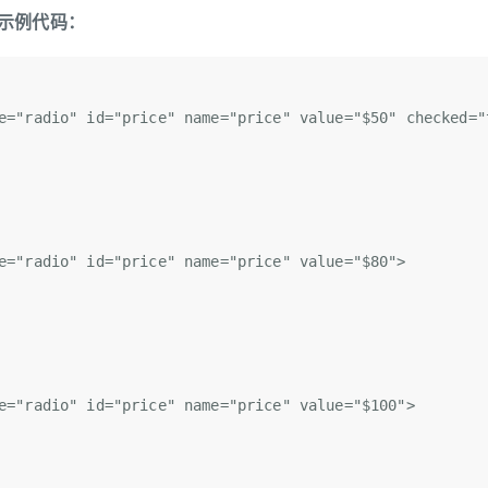
o值 示例代码：
e=
"radio"
 id=
"price"
 name=
"price"
 value=
"$50"
 checked=
"
e=
"radio"
 id=
"price"
 name=
"price"
 value=
"$80"
>  
e=
"radio"
 id=
"price"
 name=
"price"
 value=
"$100"
>  