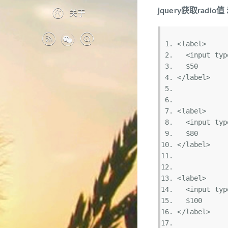
jquery获取radi
关于
<label>  
  <input typ
  $50  
</label>  
<label>  
  <input typ
  $80  
</label>  
<label>  
  <input typ
  $100  
</label>  