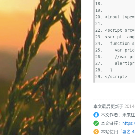
<input type=
<script src=
<script lang
function
 s
var
 pric
//var pr
    alert(pr
  }  
</script>  
本文最后更新于
2014
本文作者：未来
本文链接：
https:
本站使用「
署名 4