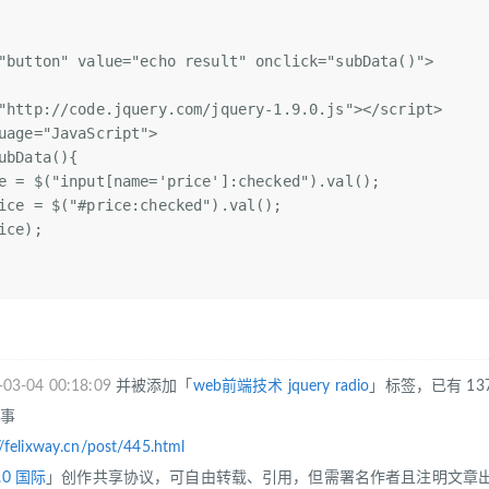
"button"
 value=
"echo result"
 onclick=
"subData()"
>  
"http://code.jquery.com/jquery-1.9.0.js"
></script>  
uage=
"JavaScript"
>  
ubData(){  
e = $(
"input[name='price']:checked"
).val();  
ice = $("#price:checked").val();
ice);  
-03-04 00:18:09
并被添加「
web前端技术
jquery
radio
」标签，已有 13
往事
//felixway.cn/post/445.html
.0 国际
」创作共享协议，可自由转载、引用，但需署名作者且注明文章