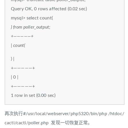
Query OK, 0 rows affected (0.02 sec)
mysql> select count(
) from poller_output;
+—————+
| count(
) |
+—————+
| 0 |
+—————+
1 row in set (0.00 sec)
再次执行#/usr/local/webserver/php5320/bin/php /htdoc/
cacti/cacti/poller.php 发现一切恢复正常。