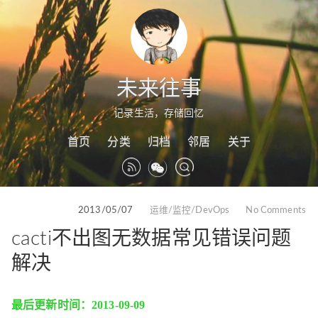
未来往事
记录生活，存储回忆
首页
分类
归档
邻居
关于
2013/05/07
运维/监控/DevOps
No Comments
cacti不出图无数据常见错误问题
解决
最后更新时间：2013-09-09