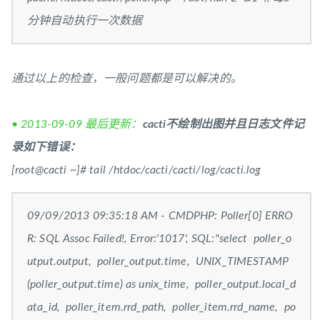
分钟自动执行一次数据
通过以上的检查，一般问题都是可以解决的。
• 2013-09-09 最后更新：
cacti不绘制出图并且日志文件记
录如下错误：
[root@cacti ~]# tail /htdoc/cacti/cacti/log/cacti.log
09/09/2013 09:35:18 AM - CMDPHP: Poller[0] ERRO
R: SQL Assoc Failed!, Error:'1017', SQL:"select poller_o
utput.output, poller_output.time, UNIX_TIMESTAMP
(poller_output.time) as unix_time, poller_output.local_d
ata_id, poller_item.rrd_path, poller_item.rrd_name, po