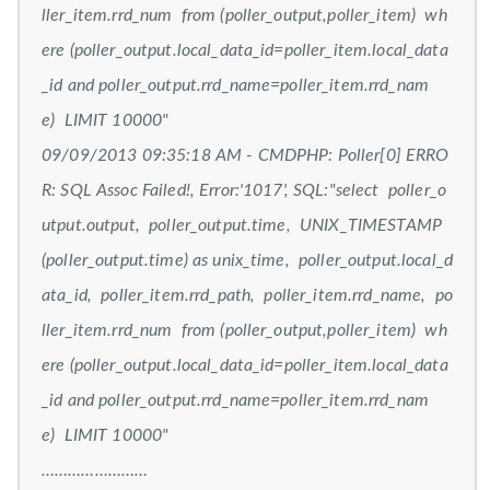
ller_item.rrd_num from (poller_output,poller_item) wh
ere (poller_output.local_data_id=poller_item.local_data
_id and poller_output.rrd_name=poller_item.rrd_nam
e) LIMIT 10000"
09/09/2013 09:35:18 AM - CMDPHP: Poller[0] ERRO
R: SQL Assoc Failed!, Error:'1017', SQL:"select poller_o
utput.output, poller_output.time, UNIX_TIMESTAMP
(poller_output.time) as unix_time, poller_output.local_d
ata_id, poller_item.rrd_path, poller_item.rrd_name, po
ller_item.rrd_num from (poller_output,poller_item) wh
ere (poller_output.local_data_id=poller_item.local_data
_id and poller_output.rrd_name=poller_item.rrd_nam
e) LIMIT 10000"
……………………