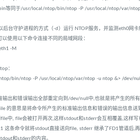
bin等同于/usr/local/ntop/bin/ntop -P /usr/local/ntop/var/ntop
 eth0 //以后台守护进程的方式（-d）运行 NTOP服务，并监测eth0
可以使用以下命令连接不同的局域网段：
eth1 -M
op：
ntop/bin/ntop -P /usr/local/ntop/var/ntop -u ntop &> /dev/null
是将标准输出和错误输出全部重定向到/dev/null中,也就是将产生的
e 2>file 的意思是将命令所产生的标准输出信息和错误的输出信息送到file 中
到file中, file会被打开两次,这样stdout和stderr会互相覆盖
 2>&1 这条命令就将stdout直接送向file, stderr 继承了FD1管
dout和stderr的内容。