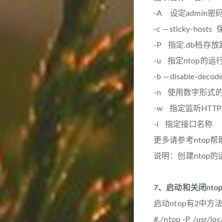
-A 设定admin密
-c —sticky-h
-P
指定.db档存
-u
指定ntop的运行用
-b —disable-d
-n
使用数字形式的
-w
指定监听HTTP访问的端
-i
指定接口名称
更多请参考ntop帮助：#
说明：创建ntop的运行用
7、启动和关闭nto
启动ntop有2中方
#./ntop -P /usr