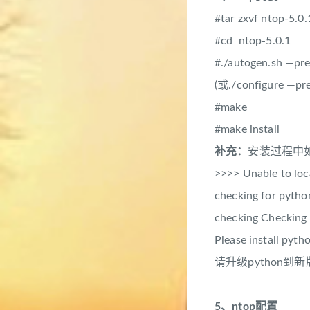
#tar zxvf ntop-5.0.1
#cd ntop-5.0.1
#./autogen.sh —
(或./configure —pre
#make
#make install
补充：
安装过程中如
>>>> Unable to loc
checking for pyth
checking Checking 
Please install pyth
请升级python到
5、ntop配置