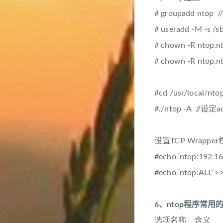
# groupadd ntop
# useradd -M -s
# chown -R ntop
# chown -R ntop.nt
#cd /usr/local/nto
#./ntop -A //设定
设置TCP Wrapp
#echo ‘ntop:192
#echo ‘ntop:ALL
6、ntop程序常用
选项名称 