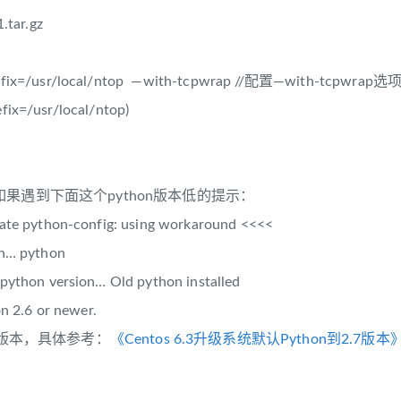
.tar.gz
prefix=/usr/local/ntop —with-tcpwrap //配置—with-tcp
fix=/usr/local/ntop)
果遇到下面这个python版本低的提示：
ate python-config: using workaround <<<<
on… python
python version… Old python installed
on 2.6 or newer.
新版本，具体参考：
《Centos 6.3升级系统默认Python到2.7版本