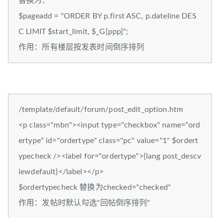
替换为：
$pageadd = "ORDER BY p.first ASC, p.dateline DES
C LIMIT $start_limit, $_G[ppp]";
作用：所有楼层按发表时间倒序排列
/template/default/forum/post_edit_option.htm
<p class="mbn"><input type="checkbox" name="ord
ertype" id="ordertype" class="pc" value="1" $ordert
ypecheck /><label for="ordertype">{lang post_descv
iewdefault}</label></p>
$ordertypecheck 替换为checked="checked"
作用：发帖时默认勾选"回帖倒序排列"