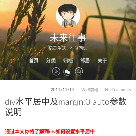
未来往事
记录生活，存储回忆
首页
分类
归档
邻居
关于
2011/11/14
WEB前端
No Comments
div水平居中及margin:0 auto参数
说明
通过本文你将了解到div如何设置水平居中