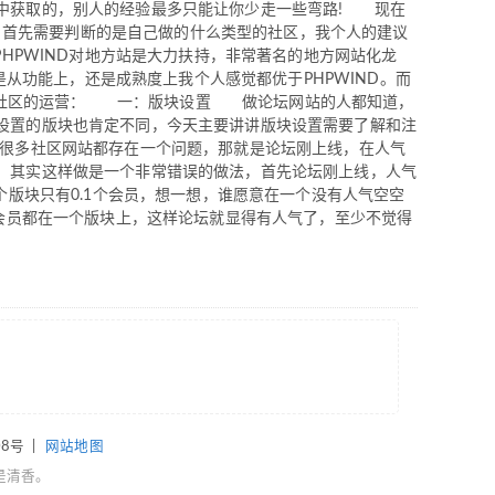
中获取的，别人的经验最多只能让你少走一些弯路! 现在
种，首先需要判断的是自己做的什么类型的社区，我个人的建议
PHPWIND对地方站是大力扶持，非常著名的地方网站化龙
是从功能上，还是成熟度上我个人感觉都优于PHPWIND。而
网络社区的运营： 一：版块设置 做论坛网站的人都知道，
设置的版块也肯定不同，今天主要讲讲版块设置需要了解和注
很多社区网站都存在一个问题，那就是论坛刚上线，在人气
，其实这样做是一个非常错误的做法，首先论坛刚上线，人气
个版块只有0.1个会员，想一想，谁愿意在一个没有人气空空
个会员都在一个版块上，这样论坛就显得有人气了，至少不觉得
08号
|
网站地图
是清香。