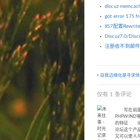
discuz memc
got error 175 f
IIS7配置Rewrit
Discuz7.0/Di
注册收不到邮件 
«
自我边缘化是寻求快
仅有 1 条评论
写在前面的：
PHPWI
的特征 论
论坛这个产
又可以使人