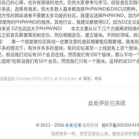
谈自己的心得，也许有错误的地方，仅供大家参考与学习，经验是在实践
来说，选择有很多，但大多数人基本都选择PHPWIND和DISCUZ两
方性的网站或者不需要太多功能的社区，我建议选择PHPWIND，因为
都使用的PHPWIND的程序。其他行业，我建议都使用DZ，因为DZ无论
数来说 DZ也远远大于PHPWIND! 本文主要从以下几个方面阐述
坛之前首先需要策划和定位，然后根据定位，建立版块。不同的领域，其
情! 第一个就是做社区网站一定要注意的是前期要粗后期要细。我发现
不多的情况下，有许许多多的版块，有的论坛甚至一上线就有上百个版块
足，假设我们论坛有10个会员在线，然而我们有100个版块，那么平均一
上逛呢?在假设我们有10个会员，然而我们只有一个版块，这样的话10
October 27th, 2011 at 10:26 pm
IP 属地：未知
光记录生活
此处评论已关闭
© 2011 - 2026
未来往事
版权所有
皖ICP备20230241
我愿像茶一样，把苦涩留在心底，散发出来的都