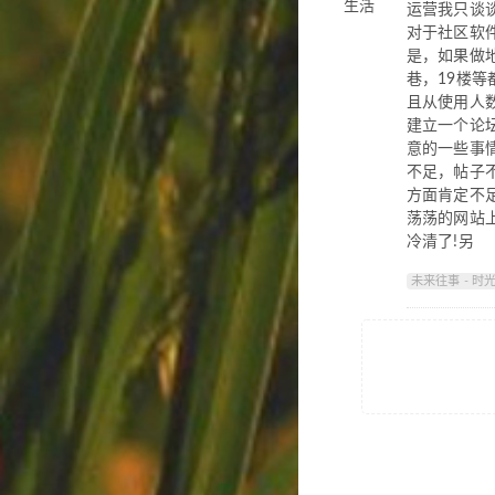
运营我只谈
对于社区软件
是，如果做地
巷，19楼等
且从使用人
建立一个论
意的一些事
不足，帖子
方面肯定不
荡荡的网站
冷清了!另
未来往事 - 时