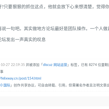
好?只要狠狠的抓住这点，他就会放下心来想清楚，觉得
一句吧。其实做地方论坛最好是团队操作。一个人做真
论坛发出一声真实的叹息
-10-27 22:19:35
并被添加「
discuz
网站运营
」标签，已有 8274 位童
往事
//felixway.cn/post/154.html
.0 国际
」创作共享协议，可自由转载、引用，但需署名作者且注明文章