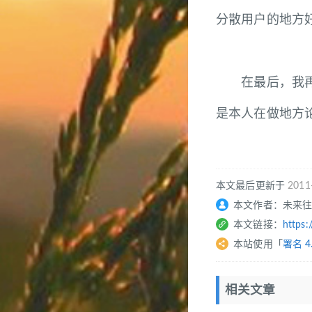
分散用户的地方
在最后，我再说
是本人在做地方
本文最后更新于
2011
本文作者：未来
本文链接：
https:
本站使用「
署名 4
相关文章