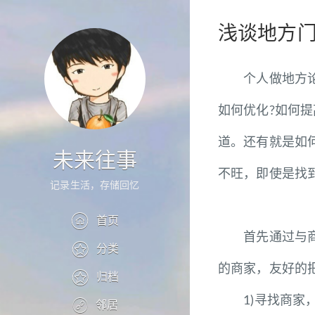
浅谈地方
个人做地方论坛
如何优化?如何
道。还有就是如
未来往事
不旺，即使是找
记录生活，存储回忆
首页
首先通过与商家
分类
的商家，友好的
归档
1)寻找商家，
邻居