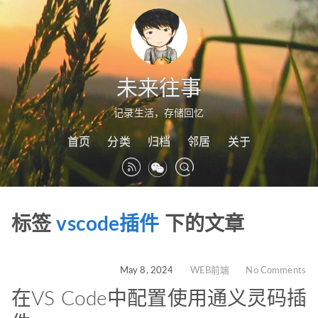
未来往事
记录生活，存储回忆
首页
分类
归档
邻居
关于
标签
vscode插件
下的文章
May 8, 2024
WEB前端
No Comments
在VS Code中配置使用通义灵码插