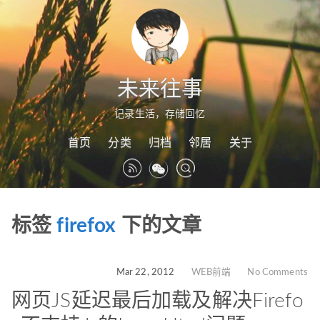
未来往事
记录生活，存储回忆
首页
分类
归档
邻居
关于
标签
firefox
下的文章
Mar 22, 2012
WEB前端
No Comments
网页JS延迟最后加载及解决Firefo