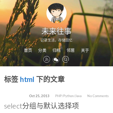
未来往事
记录生活，存储回忆
首页
分类
归档
邻居
关于
标签
html
下的文章
Oct 25, 2013
PHP/Python/Java
No Comments
select分组与默认选择项