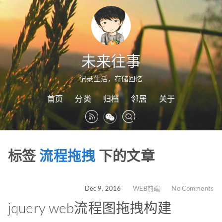
未来往事
记录生活，存储回忆
首页
分类
归档
邻居
关于
标签
流程拖拽
下的文章
Dec 9, 2016
WEB前端
No Comments
jquery web流程图拖拽构建