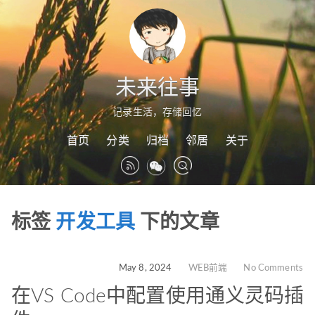
未来往事
记录生活，存储回忆
首页
分类
归档
邻居
关于
标签
开发工具
下的文章
May 8, 2024
WEB前端
No Comments
在VS Code中配置使用通义灵码插