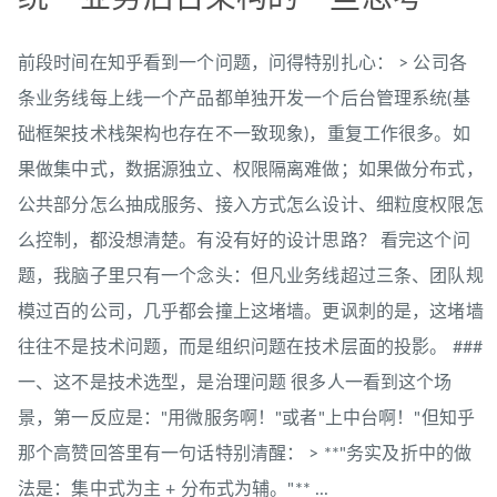
前段时间在知乎看到一个问题，问得特别扎心： > 公司各
条业务线每上线一个产品都单独开发一个后台管理系统(基
础框架技术栈架构也存在不一致现象)，重复工作很多。如
果做集中式，数据源独立、权限隔离难做；如果做分布式，
公共部分怎么抽成服务、接入方式怎么设计、细粒度权限怎
么控制，都没想清楚。有没有好的设计思路？ 看完这个问
题，我脑子里只有一个念头：但凡业务线超过三条、团队规
模过百的公司，几乎都会撞上这堵墙。更讽刺的是，这堵墙
往往不是技术问题，而是组织问题在技术层面的投影。 ###
一、这不是技术选型，是治理问题 很多人一看到这个场
景，第一反应是："用微服务啊！"或者"上中台啊！"但知乎
那个高赞回答里有一句话特别清醒： > **"务实及折中的做
法是：集中式为主 + 分布式为辅。"** ...