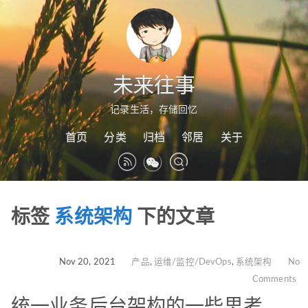
未来往事
记录生活，存储回忆
首页
分类
归档
邻居
关于
标签
系统架构
下的文章
Nov 20, 2021
产品
,
运维/监控/DevOps
,
系统架构
No
Comments
统一业务后台架构的一些思考