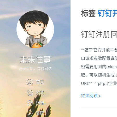
标签
钉钉
钉钉注册回
**基于官方开放平
未来往事
口请求参数配置说明** ``
密需要用到的toke
记录生活，存储回忆
取，可以随机生成 u
首页
URL** ```php 
分类
继续阅读 »
归档
邻居