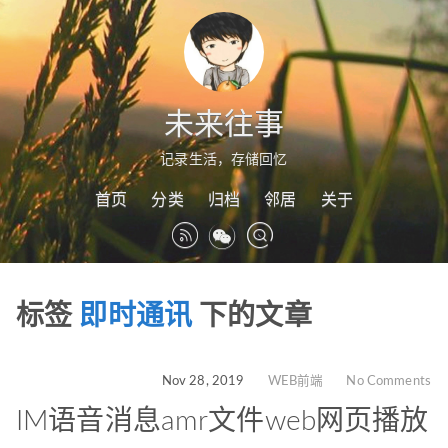
未来往事
记录生活，存储回忆
首页
分类
归档
邻居
关于
标签
即时通讯
下的文章
Nov 28, 2019
WEB前端
No Comments
IM语音消息amr文件web网页播放